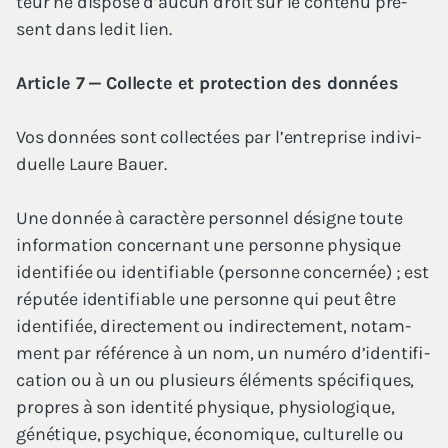
teur ne dis­pose d’au­cun droit sur le conte­nu pré­
sent dans ledit lien.
Article
7
— Col­lecte et pro­tec­tion des données
Vos don­nées sont col­lec­tées par l’en­tre­prise indi­vi­
duelle Laure Bauer.
Une don­née à carac­tère per­son­nel désigne toute
infor­ma­tion concer­nant une per­sonne phy­sique
iden­ti­fiée ou iden­ti­fiable (per­sonne concer­née) ; est
répu­tée iden­ti­fiable une per­sonne qui peut être
iden­ti­fiée, direc­te­ment ou indi­rec­te­ment, notam­
ment par réfé­rence à un nom, un numé­ro d’i­den­ti­fi­
ca­tion ou à un ou plu­sieurs élé­ments spé­ci­fiques,
propres à son iden­ti­té phy­sique, phy­sio­lo­gique,
géné­tique, psy­chique, éco­no­mique, cultu­relle ou