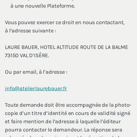
à une nou­velle Plateforme.
Vous pou­vez exer­cer ce droit en nous contac­tant,
à l’adresse suivante :
LAURE
BAUER
,
HOTEL
ALTI­TUDE
ROUTE
DE
LA
BALME
73150
VAL
D’ISÈRE.
Ou par email, à l’adresse :
info@​atelierlaurebauer.​fr
Toute demande doit être accom­pa­gnée de la pho­to­
co­pie d’un titre d’identité en cours de vali­di­té signé
et faire men­tion de l’adresse à laquelle l’é­di­teur
pour­ra contac­ter le deman­deur. La réponse sera