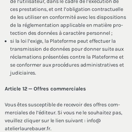
de l’u­ti­li­sa­teur, dans le cadre de l’exé­cu­tion de
ces pres­ta­tions, et ont l’o­bli­ga­tion contrac­tuelle
de les uti­li­ser en confor­mi­té avec les dis­po­si­tions
de la régle­men­ta­tion appli­cable en matière pro­
tec­tion des don­nées à carac­tère personnel ;
si la loi l’exige, la Pla­te­forme peut effec­tuer la
trans­mis­sion de don­nées pour don­ner suite aux
récla­ma­tions pré­sen­tées contre la Pla­te­forme et
se confor­mer aux pro­cé­dures admi­nis­tra­tives et
judiciaires.
Article
12
— Offres commerciales
Vous êtes sus­cep­tible de rece­voir des offres com­
mer­ciales de l’é­di­teur. Si vous ne le sou­hai­tez pas,
veuillez cli­quer sur le lien sui­vant : info@​
atelierlaurebauer.​fr.