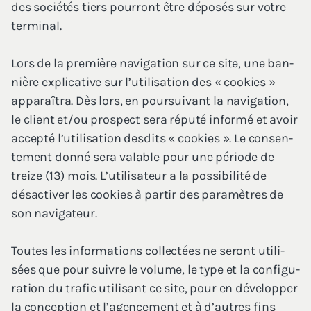
des socié­tés tiers pour­ront être dépo­sés sur votre
terminal.
Lors de la pre­mière navi­ga­tion sur ce site, une ban­
nière expli­ca­tive sur l’utilisation des « cookies »
appa­raî­tra. Dès lors, en pour­sui­vant la navi­ga­tion,
le client et/​ou pros­pect sera répu­té infor­mé et avoir
accep­té l’utilisation des­dits « cookies ». Le consen­
te­ment don­né sera valable pour une période de
treize (
13
) mois. L’u­ti­li­sa­teur a la pos­si­bi­li­té de
désac­ti­ver les cookies à par­tir des para­mètres de
son navigateur.
Toutes les infor­ma­tions col­lec­tées ne seront uti­li­
sées que pour suivre le volume, le type et la confi­gu­
ra­tion du tra­fic uti­li­sant ce site, pour en déve­lop­per
la concep­tion et l’a­gen­ce­ment et à d’autres fins