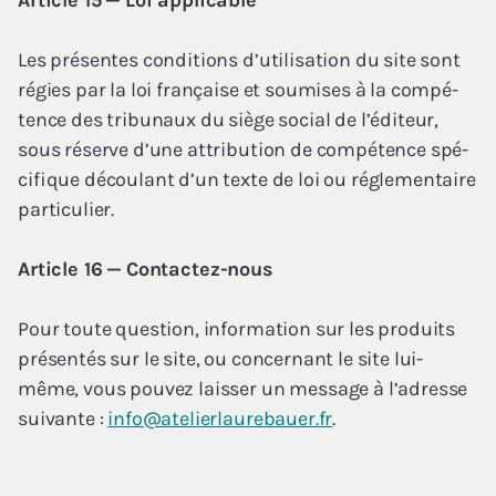
Article
15
— Loi applicable
Les pré­sentes condi­tions d’u­ti­li­sa­tion du site sont
régies par la loi fran­çaise et sou­mises à la com­pé­
tence des tri­bu­naux du siège social de l’é­di­teur,
sous réserve d’une attri­bu­tion de com­pé­tence spé­
ci­fique décou­lant d’un texte de loi ou régle­men­taire
particulier.
Article
16
— Contactez-nous
Pour toute ques­tion, infor­ma­tion sur les pro­duits
pré­sen­tés sur le site, ou concer­nant le site lui-
même, vous pou­vez lais­ser un mes­sage à l’a­dresse
sui­vante :
info@​atelierlaurebauer.​fr
.