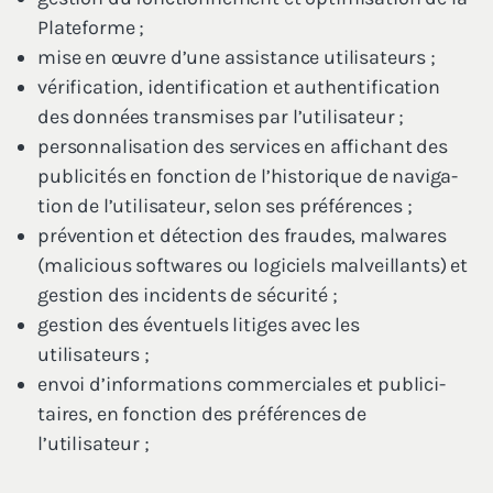
Plateforme ;
mise en œuvre d’une assis­tance utilisateurs ;
véri­fi­ca­tion, iden­ti­fi­ca­tion et authen­ti­fi­ca­tion
des don­nées trans­mises par l’utilisateur ;
per­son­na­li­sa­tion des ser­vices en affi­chant des
publi­ci­tés en fonc­tion de l’his­to­rique de navi­ga­
tion de l’u­ti­li­sa­teur, selon ses préférences ;
pré­ven­tion et détec­tion des fraudes, mal­wares
(mali­cious soft­wares ou logi­ciels mal­veillants) et
ges­tion des inci­dents de sécurité ;
ges­tion des éven­tuels litiges avec les
utilisateurs ;
envoi d’in­for­ma­tions com­mer­ciales et publi­ci­
taires, en fonc­tion des pré­fé­rences de
l’utilisateur ;