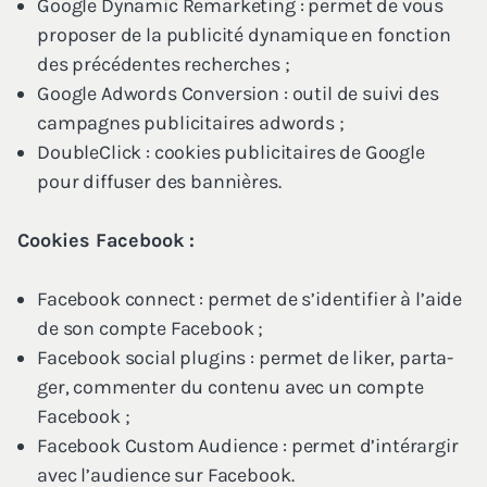
Google Dyna­mic Remar­ke­ting : per­met de vous
pro­po­ser de la publi­ci­té dyna­mique en fonc­tion
des pré­cé­dentes recherches ;
Google Adwords Conver­sion : outil de sui­vi des
cam­pagnes publi­ci­taires adwords ;
Dou­ble­Click : cookies publi­ci­taires de Google
pour dif­fu­ser des bannières.
Cookies Face­book :
Face­book connect : per­met de s’i­den­ti­fier à l’aide
de son compte Facebook ;
Face­book social plu­gins : per­met de liker, par­ta­
ger, com­men­ter du conte­nu avec un compte
Facebook ;
Face­book Cus­tom Audience : per­met d’in­té­rar­gir
avec l’au­dience sur Facebook.