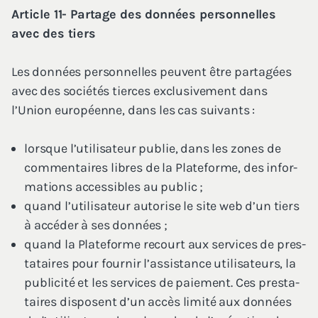
Article
11
- Par­tage des don­nées per­son­nelles
avec des tiers
Les don­nées per­son­nelles peuvent être par­ta­gées
avec des socié­tés tierces exclu­si­ve­ment dans
l’Union euro­péenne, dans les cas suivants :
lorsque l’u­ti­li­sa­teur publie, dans les zones de
com­men­taires libres de la Pla­te­forme, des infor­
ma­tions acces­sibles au public ;
quand l’u­ti­li­sa­teur auto­rise le site web d’un tiers
à accé­der à ses données ;
quand la Pla­te­forme recourt aux ser­vices de pres­
ta­taires pour four­nir l’as­sis­tance uti­li­sa­teurs, la
publi­ci­té et les ser­vices de paie­ment. Ces pres­ta­
taires dis­posent d’un accès limi­té aux don­nées