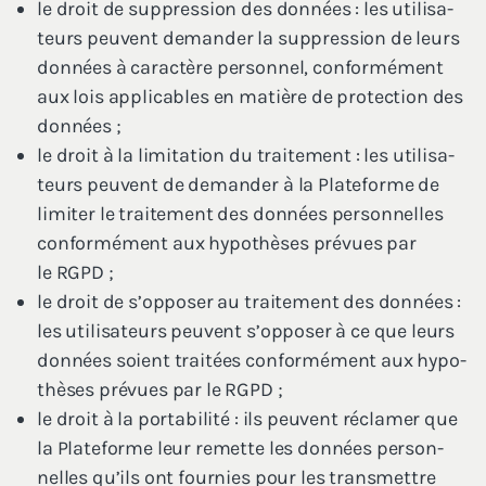
le droit de sup­pres­sion des don­nées : les uti­li­sa­
teurs peuvent deman­der la sup­pres­sion de leurs
don­nées à carac­tère per­son­nel, confor­mé­ment
aux lois appli­cables en matière de pro­tec­tion des
données ;
le droit à la limi­ta­tion du trai­te­ment : les uti­li­sa­
teurs peuvent de deman­der à la Pla­te­forme de
limi­ter le trai­te­ment des don­nées per­son­nelles
confor­mé­ment aux hypo­thèses pré­vues par
le
RGPD
;
le droit de s’opposer au trai­te­ment des don­nées :
les uti­li­sa­teurs peuvent s’opposer à ce que leurs
don­nées soient trai­tées confor­mé­ment aux hypo­
thèses pré­vues par le
RGPD
;
le droit à la por­ta­bi­li­té : ils peuvent récla­mer que
la Pla­te­forme leur remette les don­nées per­son­
nelles qu’ils ont four­nies pour les trans­mettre