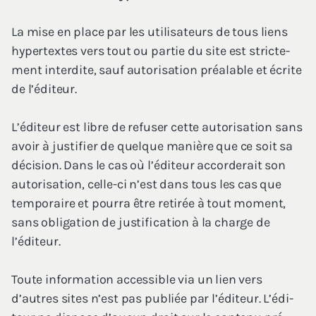
La mise en place par les uti­li­sa­teurs de tous liens
hyper­textes vers tout ou par­tie du site est stric­te­
ment inter­dite, sauf auto­ri­sa­tion préa­lable et écrite
de l’éditeur.
L’é­di­teur est libre de refu­ser cette auto­ri­sa­tion sans
avoir à jus­ti­fier de quelque manière que ce soit sa
déci­sion. Dans le cas où l’é­di­teur accor­de­rait son
auto­ri­sa­tion, celle-ci n’est dans tous les cas que
tem­po­raire et pour­ra être reti­rée à tout moment,
sans obli­ga­tion de jus­ti­fi­ca­tion à la charge de
l’éditeur.
Toute infor­ma­tion acces­sible via un lien vers
d’autres sites n’est pas publiée par l’é­di­teur. L’é­di­