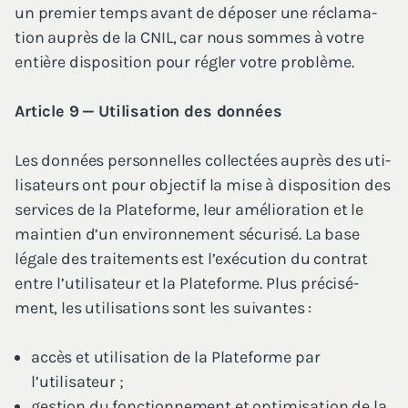
un pre­mier temps avant de dépo­ser une récla­ma­
tion auprès de la
CNIL
, car nous sommes à votre
entière dis­po­si­tion pour régler votre problème.
Article
9
— Uti­li­sa­tion des données
Les don­nées per­son­nelles col­lec­tées auprès des uti­
li­sa­teurs ont pour objec­tif la mise à dis­po­si­tion des
ser­vices de la Pla­te­forme, leur amé­lio­ra­tion et le
main­tien d’un envi­ron­ne­ment sécu­ri­sé. La base
légale des trai­te­ments est l’exécution du contrat
entre l’utilisateur et la Pla­te­forme. Plus pré­ci­sé­
ment, les uti­li­sa­tions sont les suivantes :
accès et uti­li­sa­tion de la Pla­te­forme par
l’utilisateur ;
ges­tion du fonc­tion­ne­ment et opti­mi­sa­tion de la