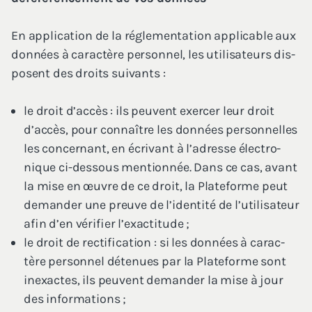
En appli­ca­tion de la régle­men­ta­tion appli­cable aux
don­nées à carac­tère per­son­nel, les uti­li­sa­teurs dis­
posent des droits suivants :
le droit d’accès : ils peuvent exer­cer leur droit
d’ac­cès, pour connaître les don­nées per­son­nelles
les concer­nant, en écri­vant à l’a­dresse élec­tro­
nique ci-des­sous men­tion­née. Dans ce cas, avant
la mise en œuvre de ce droit, la Pla­te­forme peut
deman­der une preuve de l’i­den­ti­té de l’u­ti­li­sa­teur
afin d’en véri­fier l’exactitude ;
le droit de rec­ti­fi­ca­tion : si les don­nées à carac­
tère per­son­nel déte­nues par la Pla­te­forme sont
inexactes, ils peuvent deman­der la mise à jour
des informations ;