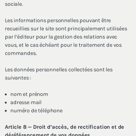
sociale.
Les infor­ma­tions per­son­nelles pou­vant être
recueillies sur le site sont prin­ci­pa­le­ment uti­li­sées
par l’é­di­teur pour la ges­tion des rela­tions avec
vous, et le cas échéant pour le trai­te­ment de vos
commandes.
Les don­nées per­son­nelles col­lec­tées sont les
suivantes :
nom et prénom
adresse mail
numé­ro de téléphone
Article
8
— Droit d’accès, de rec­ti­fi­ca­tion et de
déré­fé­ren­ce­ment de vos données