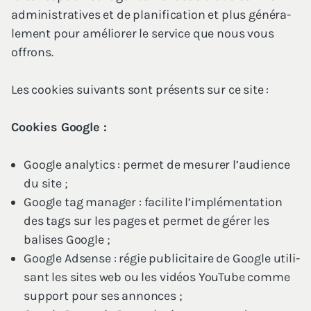
admi­nis­tra­tives et de pla­ni­fi­ca­tion et plus géné­ra­
le­ment pour amé­lio­rer le ser­vice que nous vous
offrons.
Les cookies sui­vants sont pré­sents sur ce site :
Cookies Google :
Google ana­ly­tics : per­met de mesu­rer l’au­dience
du site ;
Google tag mana­ger : faci­lite l’implémentation
des tags sur les pages et per­met de gérer les
balises Google ;
Google Adsense : régie publi­ci­taire de Google uti­li­
sant les sites web ou les vidéos You­Tube comme
sup­port pour ses annonces ;