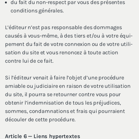
du fait du non-res­pect par vous des pré­sentes
condi­tions générales.
L’é­di­teur n’est pas res­pon­sable des dom­mages
cau­sés à vous-même, à des tiers et/​ou à votre équi­
pe­ment du fait de votre connexion ou de votre uti­li­
sa­tion du site et vous renon­cez à toute action
contre lui de ce fait.
Si l’é­di­teur venait à faire l’ob­jet d’une pro­cé­dure
amiable ou judi­ciaire en rai­son de votre uti­li­sa­tion
du site, il pour­ra se retour­ner contre vous pour
obte­nir l’in­dem­ni­sa­tion de tous les pré­ju­dices,
sommes, condam­na­tions et frais qui pour­raient
décou­ler de cette procédure.
Article
6
— Liens hyper­textes