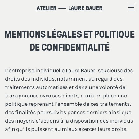
ATELIER
LAURE BAUER
MENTIONS LÉGALES ET POLITIQUE
DE CONFIDENTIALITÉ
L’en­tre­prise indi­vi­duelle Laure Bauer, sou­cieuse des
droits des indi­vi­dus, notam­ment au regard des
trai­te­ments auto­ma­ti­sés et dans une volon­té de
trans­pa­rence avec ses clients, a mis en place une
poli­tique repre­nant l’ensemble de ces trai­te­ments,
des fina­li­tés pour­sui­vies par ces der­niers ain­si que
des moyens d’actions à la dis­po­si­tion des indi­vi­dus
afin qu’ils puissent au mieux exer­cer leurs droits.