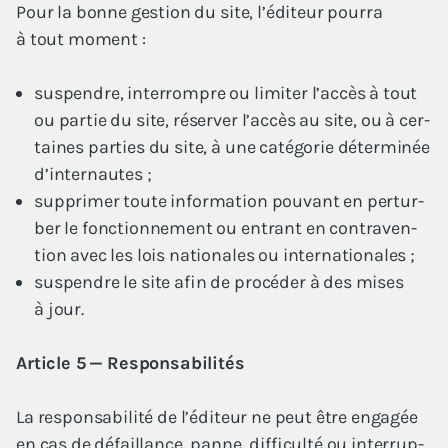
Pour la bonne ges­tion du site, l’é­di­teur pour­ra
à tout moment :
sus­pendre, inter­rompre ou limi­ter l’ac­cès à tout
ou par­tie du site, réser­ver l’ac­cès au site, ou à cer­
taines par­ties du site, à une caté­go­rie déter­mi­née
d’internautes ;
sup­pri­mer toute infor­ma­tion pou­vant en per­tur­
ber le fonc­tion­ne­ment ou entrant en contra­ven­
tion avec les lois natio­nales ou internationales ;
sus­pendre le site afin de pro­cé­der à des mises
à jour.
Article
5
— Responsabilités
La res­pon­sa­bi­li­té de l’é­di­teur ne peut être enga­gée
en cas de défaillance, panne, dif­fi­cul­té ou inter­rup­