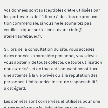
Vos don­nées sont sus­cep­tibles d’être uti­li­sées par
les par­te­naires de l’é­di­teur à des fins de pros­pec­
tion com­mer­ciale, si vous ne le sou­hai­tez pas,
veuillez cli­quer sur le lien sui­vant : info@​
atelierlaurebauer.​fr.
Si, lors de la consul­ta­tion du site, vous accé­dez
à des don­nées à carac­tère per­son­nel, vous devez
vous abs­te­nir de toute col­lecte, de toute uti­li­sa­tion
non auto­ri­sée et de tout acte pou­vant consti­tuer
une atteinte à la vie pri­vée ou à la répu­ta­tion des
per­sonnes. L’é­di­teur décline toute res­pon­sa­bi­li­té
à cet égard.
Les don­nées sont conser­vées et uti­li­sées pour une
durée conforme à la légis­la­tion en vigueur.