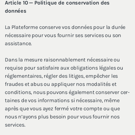
Article
10
— Poli­tique de conser­va­tion des
données
La Pla­te­forme conserve vos don­nées pour la durée
néces­saire pour vous four­nir ses ser­vices ou son
assistance.
Dans la mesure rai­son­na­ble­ment néces­saire ou
requise pour satis­faire aux obli­ga­tions légales ou
régle­men­taires, régler des litiges, empê­cher les
fraudes et abus ou appli­quer nos moda­li­tés et
condi­tions, nous pou­vons éga­le­ment conser­ver cer­
taines de vos infor­ma­tions si néces­saire, même
après que vous ayez fer­mé votre compte ou que
nous n’ayons plus besoin pour vous four­nir nos
services.