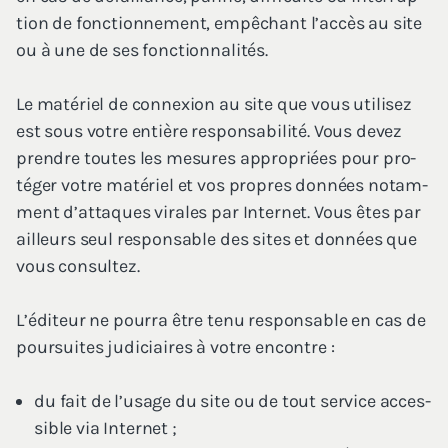
tion de fonc­tion­ne­ment, empê­chant l’ac­cès au site
ou à une de ses fonctionnalités.
Le maté­riel de connexion au site que vous uti­li­sez
est sous votre entière res­pon­sa­bi­li­té. Vous devez
prendre toutes les mesures appro­priées pour pro­
té­ger votre maté­riel et vos propres don­nées notam­
ment d’at­taques virales par Inter­net. Vous êtes par
ailleurs seul res­pon­sable des sites et don­nées que
vous consultez.
L’é­di­teur ne pour­ra être tenu res­pon­sable en cas de
pour­suites judi­ciaires à votre encontre :
du fait de l’u­sage du site ou de tout ser­vice acces­
sible via Internet ;