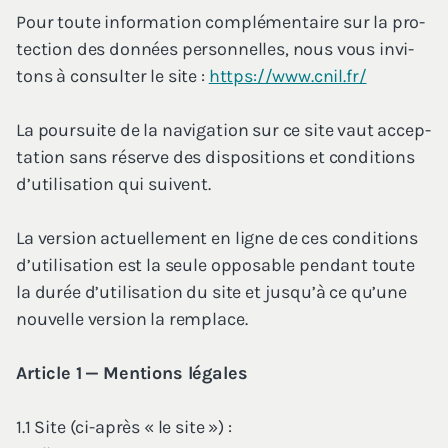
Pour toute infor­ma­tion com­plé­men­taire sur la pro­
tec­tion des don­nées per­son­nelles, nous vous invi­
tons à consul­ter le site :
https://​www​.cnil​.fr/
La pour­suite de la navi­ga­tion sur ce site vaut accep­
ta­tion sans réserve des dis­po­si­tions et condi­tions
d’u­ti­li­sa­tion qui suivent.
La ver­sion actuel­le­ment en ligne de ces condi­tions
d’u­ti­li­sa­tion est la seule oppo­sable pen­dant toute
la durée d’u­ti­li­sa­tion du site et jus­qu’à ce qu’une
nou­velle ver­sion la remplace.
Article
1
— Men­tions légales
1
.
1
Site (ci-après « le site ») :