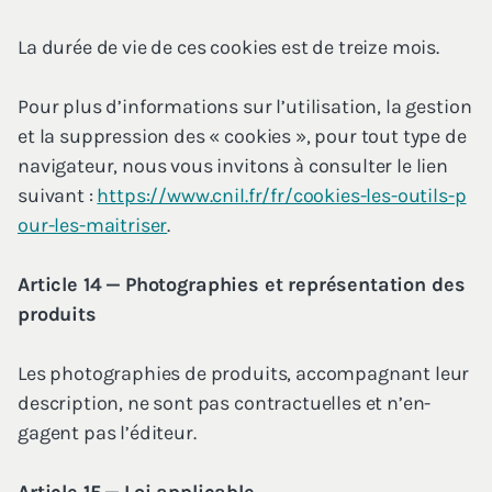
La durée de vie de ces cookies est de treize mois.
Pour plus d’informations sur l’utilisation, la ges­tion
et la sup­pres­sion des « cookies », pour tout type de
navi­ga­teur, nous vous invi­tons à consul­ter le lien
sui­vant :
https://​www​.cnil​.fr/​f​r​/​c​o​o​k​i​e​s​-​l​e​s​-​o​u​t​i​l​s​-​p​
o​u​r​-​l​e​s​-​m​a​i​t​riser
.
Article
14
— Pho­to­gra­phies et repré­sen­ta­tion des
produits
Les pho­to­gra­phies de pro­duits, accom­pa­gnant leur
des­crip­tion, ne sont pas contrac­tuelles et n’en­
gagent pas l’éditeur.