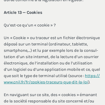
Article
13
— Cookies
Qu’est-ce qu’un « cookie » ?
Un « Cookie » ou tra­ceur est un fichier élec­tro­nique
dépo­sé sur un ter­mi­nal (ordi­na­teur, tablette,
smart­phone,…) et lu par exemple lors de la consul­
ta­tion d’un site inter­net, de la lec­ture d’un cour­rier
élec­tro­nique, de l’ins­tal­la­tion ou de l’u­ti­li­sa­tion
d’un logi­ciel ou d’une appli­ca­tion mobile et ce, quel
que soit le type de ter­mi­nal uti­li­sé (source :
https://​
www​.cnil​.fr/​f​r​/​c​o​o​k​i​e​s​-​t​r​a​c​e​u​r​s​-​q​u​e​-​d​i​t​-​l​a-loi
).
En navi­guant sur ce site, des « cookies » éma­nant
de la socié­té res­pon­sable du site concer­né et/​ou