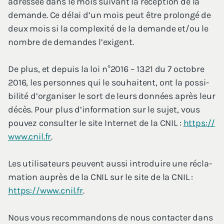
adres­sée dans le mois sui­vant la récep­tion de la
demande. Ce délai d’un mois peut être pro­lon­gé de
deux mois si la com­plexi­té de la demande et/​ou le
nombre de demandes l’exigent.
De plus, et depuis la loi n°
2016
–
1321
du
7
octobre
2016
, les per­sonnes qui le sou­haitent, ont la pos­si­
bi­li­té d’organiser le sort de leurs don­nées après leur
décès. Pour plus d’information sur le sujet, vous
pou­vez consul­ter le site Inter­net de la
CNIL
:
https://​
www​.cnil​.fr
.
Les uti­li­sa­teurs peuvent aus­si intro­duire une récla­
ma­tion auprès de la
CNIL
sur le site de la
CNIL
:
https://​www​.cnil​.fr
.
Nous vous recom­man­dons de nous contac­ter dans