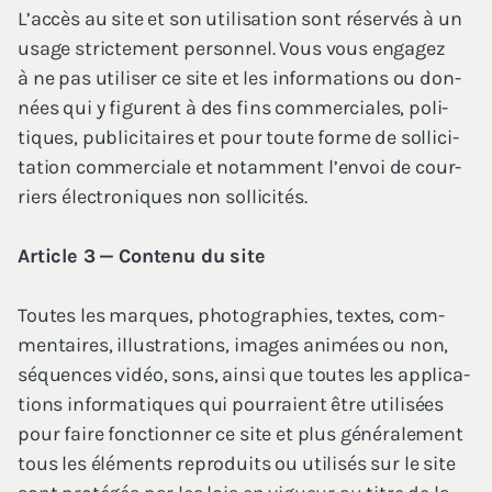
L’ac­cès au site et son uti­li­sa­tion sont réser­vés à un
usage stric­te­ment per­son­nel. Vous vous enga­gez
à ne pas uti­li­ser ce site et les infor­ma­tions ou don­
nées qui y figurent à des fins com­mer­ciales, poli­
tiques, publi­ci­taires et pour toute forme de sol­li­ci­
ta­tion com­mer­ciale et notam­ment l’en­voi de cour­
riers élec­tro­niques non sollicités.
Article
3
— Conte­nu du site
Toutes les marques, pho­to­gra­phies, textes, com­
men­taires, illus­tra­tions, images ani­mées ou non,
séquences vidéo, sons, ain­si que toutes les appli­ca­
tions infor­ma­tiques qui pour­raient être uti­li­sées
pour faire fonc­tion­ner ce site et plus géné­ra­le­ment
tous les élé­ments repro­duits ou uti­li­sés sur le site