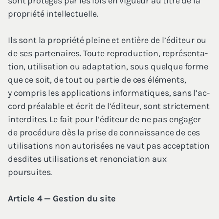
sont pro­té­gés par les lois en vigueur au titre de la
pro­prié­té intellectuelle.
Ils sont la pro­prié­té pleine et entière de l’é­di­teur ou
de ses par­te­naires. Toute repro­duc­tion, repré­sen­ta­
tion, uti­li­sa­tion ou adap­ta­tion, sous quelque forme
que ce soit, de tout ou par­tie de ces élé­ments,
y com­pris les appli­ca­tions infor­ma­tiques, sans l’ac­
cord préa­lable et écrit de l’é­di­teur, sont stric­te­ment
inter­dites. Le fait pour l’é­di­teur de ne pas enga­ger
de pro­cé­dure dès la prise de connais­sance de ces
uti­li­sa­tions non auto­ri­sées ne vaut pas accep­ta­tion
des­dites uti­li­sa­tions et renon­cia­tion aux
poursuites.
Article
4
— Ges­tion du site