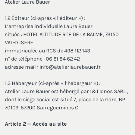
Ate­lier Laure Bauer
1
.
2
Édi­teur (ci-après « l’é­di­teur ») :
L’en­tre­prise indi­vi­duelle Laure Bauer
située :
HOTEL
ALTI­TUDE
RTE
DE
LA
BALME
,
73150
VAL
‑D
ISERE
imma­tri­cu­lée au
RCS
de
498
112
143
n° de télé­phone :
06
81
84
62
42
adresse mail : info@​atelierlaurebauer.​fr
1
.
3
Héber­geur (ci-après « l’hé­ber­geur ») :
Ate­lier Laure Bauer est héber­gé par
1
&
1
Ionos
SARL
,
dont le siège social est situé
7
, place de la Gare,
BP
70109
,
57200
Sar­re­gue­mines C
Article
2
— Accès au site